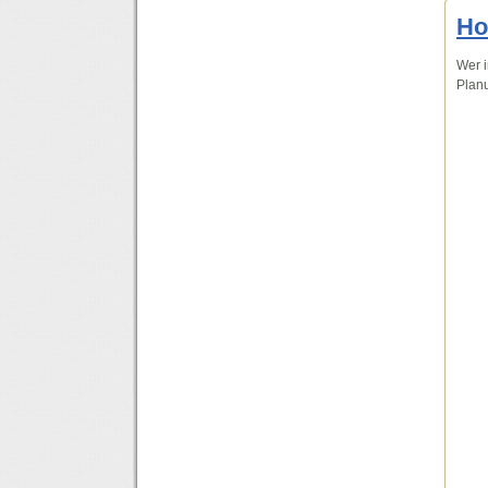
Ho
Wer i
Planu