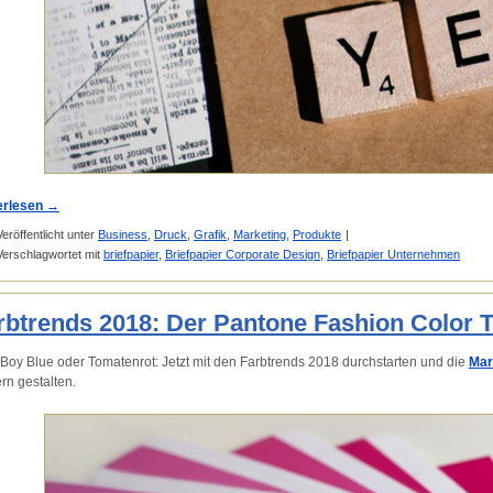
erlesen
→
Veröffentlicht unter
Business
,
Druck
,
Grafik
,
Marketing
,
Produkte
|
Verschlagwortet mit
briefpapier
,
Briefpapier Corporate Design
,
Briefpapier Unternehmen
rbtrends 2018: Der Pantone Fashion Color 
e Boy Blue oder Tomatenrot: Jetzt mit den Farbtrends 2018 durchstarten und die
Mar
n gestalten.