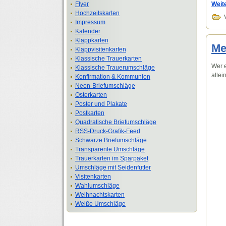
Flyer
Weit
Hochzeitskarten
Impressum
Kalender
Klappkarten
Me
Klappvisitenkarten
Klassische Trauerkarten
Wer e
Klassische Trauerumschläge
allei
Konfirmation & Kommunion
Neon-Briefumschläge
Osterkarten
Poster und Plakate
Postkarten
Quadratische Briefumschläge
RSS-Druck-Grafik-Feed
Schwarze Briefumschläge
Transparente Umschläge
Trauerkarten im Sparpaket
Umschläge mit Seidenfutter
Visitenkarten
Wahlumschläge
Weihnachtskarten
Weiße Umschläge