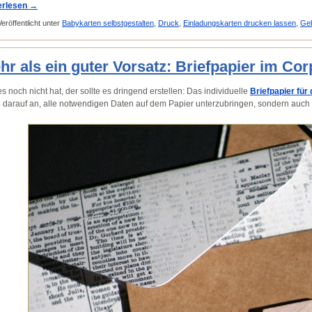
erlesen
→
Veröffentlicht unter
Babykarten selbstgestalten
,
Druck
,
Einladungskarten drucken lassen
,
Geb
hr als ein guter Vorsatz: Briefpapier im Co
s noch nicht hat, der sollte es dringend erstellen: Das individuelle
Briefpapier fü
n darauf an, alle notwendigen Daten auf dem Papier unterzubringen, sondern auch