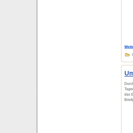
Weit
Um
Durch
Tagen
das 
Brief