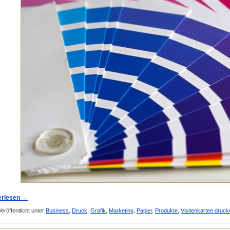
erlesen
→
Veröffentlicht unter
Business
,
Druck
,
Grafik
,
Marketing
,
Papier
,
Produkte
,
Visitenkarten druck