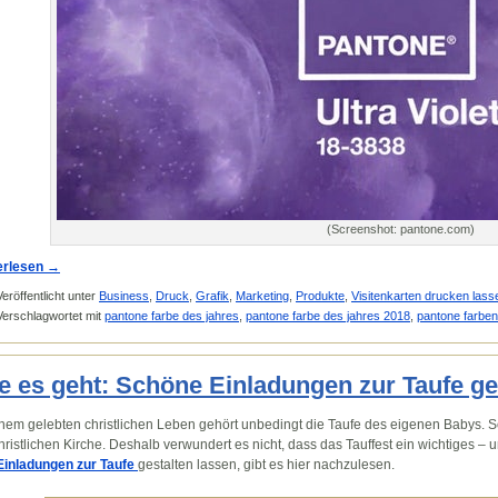
(Screenshot: pantone.com)
erlesen
→
Veröffentlicht unter
Business
,
Druck
,
Grafik
,
Marketing
,
Produkte
,
Visitenkarten drucken lass
Verschlagwortet mit
pantone farbe des jahres
,
pantone farbe des jahres 2018
,
pantone farben
e es geht: Schöne Einladungen zur Taufe ge
nem gelebten christlichen Leben gehört unbedingt die Taufe des eigenen Babys. S
hristlichen Kirche. Deshalb verwundert es nicht, dass das Tauffest ein wichtiges – 
Einladungen zur Taufe
gestalten lassen, gibt es hier nachzulesen.