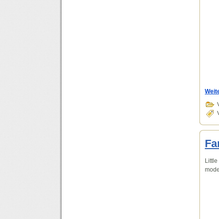
Weit
Fa
Littl
moder