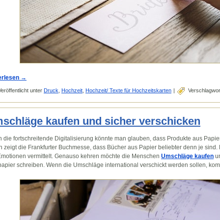
erlesen
→
Veröffentlicht unter
Druck
,
Hochzeit
,
Hochzeit/ Texte für Hochzeitskarten
|
Verschlagwort
schläge kaufen und sicher verschicken
 die fortschreitende Digitalisierung könnte man glauben, dass Produkte aus Papier
 zeigt die Frankfurter Buchmesse, dass Bücher aus Papier beliebter denn je sin
Emotionen vermittelt. Genauso kehren möchte die Menschen
Umschläge kaufen
un
papier schreiben. Wenn die Umschläge international verschickt werden sollen, komm