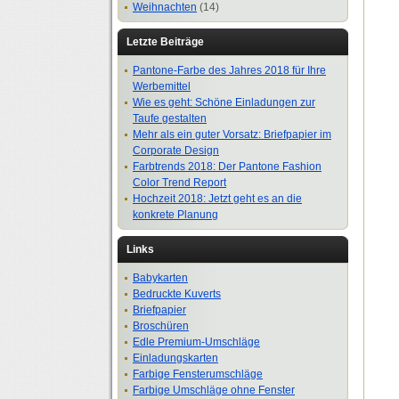
Weihnachten
(14)
Letzte Beiträge
Pantone-Farbe des Jahres 2018 für Ihre
Werbemittel
Wie es geht: Schöne Einladungen zur
Taufe gestalten
Mehr als ein guter Vorsatz: Briefpapier im
Corporate Design
Farbtrends 2018: Der Pantone Fashion
Color Trend Report
Hochzeit 2018: Jetzt geht es an die
konkrete Planung
Links
Babykarten
Bedruckte Kuverts
Briefpapier
Broschüren
Edle Premium-Umschläge
Einladungskarten
Farbige Fensterumschläge
Farbige Umschläge ohne Fenster