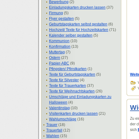
Bewerbung
(2)
Einladungskarten drucken lassen
(37)
Firmung
(5)
Flyer gestalten
(5)
Geburtstagskarten selbst gestalten
(6)
Hochzeit/ Texte für Hochzeitskarten
(71)
Kalender selber gestalten
(5)
Kommunion
(10)
Konfirmation
(13)
Muttertag
(7)
Ostern
(27)
Papier-ABC
(9)
Pfingsten/ Pfinstkarten
(1)
Texte für Geburtstagskarten
(5)
Weit
Texte für Silvester
(4)
Texte für Trauerkarten
(37)
Texte für Weihnachtskarten
(26)
Umschläge und Einladungskarten zu
Halloween
(4)
Wi
Valentinstag
(10)
Visitenkarten drucken lassen
(21)
Zu ei
Wahlumschläge
(16)
der c
Trauer
(18)
sich
Trauerfall
(12)
Wahlen
(15)