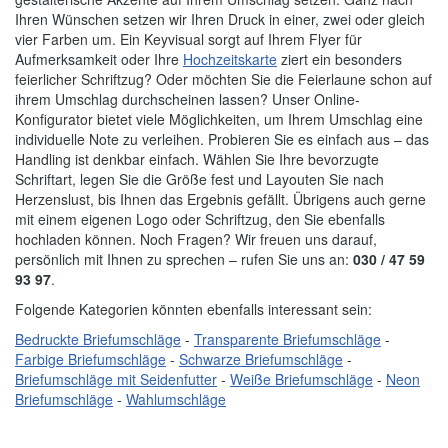
Ihren Wünschen setzen wir Ihren Druck in einer, zwei oder gleich
vier Farben um. Ein Keyvisual sorgt auf Ihrem Flyer für
Aufmerksamkeit oder Ihre
Hochzeitskarte
ziert ein besonders
feierlicher Schriftzug? Oder möchten Sie die Feierlaune schon auf
ihrem Umschlag durchscheinen lassen? Unser Online-
Konfigurator bietet viele Möglichkeiten, um Ihrem Umschlag eine
individuelle Note zu verleihen. Probieren Sie es einfach aus – das
Handling ist denkbar einfach. Wählen Sie Ihre bevorzugte
Schriftart, legen Sie die Größe fest und Layouten Sie nach
Herzenslust, bis Ihnen das Ergebnis gefällt. Übrigens auch gerne
mit einem eigenen Logo oder Schriftzug, den Sie ebenfalls
hochladen können. Noch Fragen? Wir freuen uns darauf,
persönlich mit Ihnen zu sprechen – rufen Sie uns an:
030 / 47 59
93 97
.
Folgende Kategorien könnten ebenfalls interessant sein:
Bedruckte Briefumschläge
-
Transparente Briefumschläge
-
Farbige Briefumschläge
-
Schwarze Briefumschläge
-
Briefumschläge mit Seidenfutter
-
Weiße Briefumschläge
-
Neon
Briefumschläge
-
Wahlumschläge