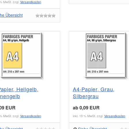
9 % MwSt. zzgl.
Versandkosten
he Übersicht
apier, Hellgelb,
A4-Papier, Grau,
onengelb
Silbergrau
,09 EUR
ab 0,09 EUR
9 % MwSt. zzgl.
Versandkosten
inkl. 19 % MwSt. zzgl.
Versandkosten