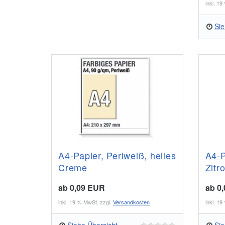
inkl. 1
Sie
A4-Papier, Perlweiß, helles
A4-P
Creme
Zitr
ab 0,09 EUR
ab 0
inkl. 19 % MwSt. zzgl.
Versandkosten
inkl. 1