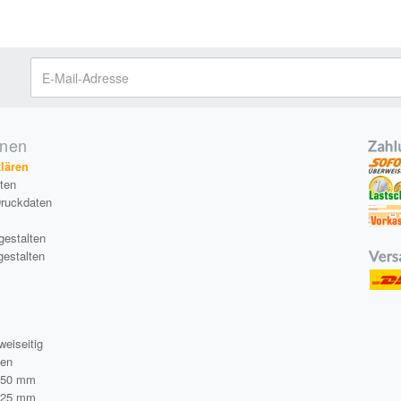
onen
klären
äten
Druckdaten
gestalten
gestalten
a
weiseitig
ten
250 mm
125 mm