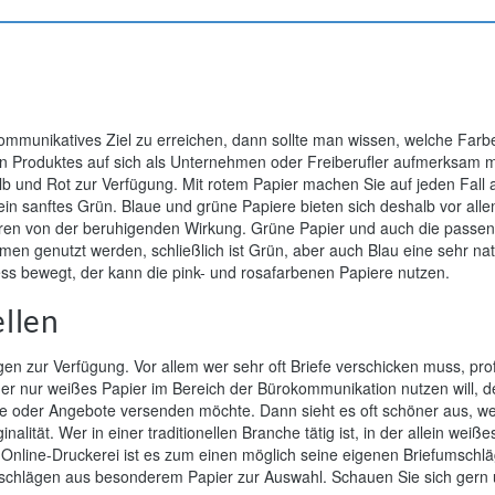
ommunikatives Ziel zu erreichen, dann sollte man wissen, welche Fa
en Produktes auf sich als Unternehmen oder Freiberufler aufmerksam 
lb und Rot zur Verfügung. Mit rotem Papier machen Sie auf jeden Fall 
in sanftes Grün. Blaue und grüne Papiere bieten sich deshalb vor all
ren von der beruhigenden Wirkung. Grüne Papier und auch die passen
en genutzt werden, schließlich ist Grün, aber auch Blau eine sehr nat
ss bewegt, der kann die pink- und rosafarbenen Papiere nutzen.
llen
en zur Verfügung. Vor allem wer sehr oft Briefe verschicken muss, prof
 nur weißes Papier im Bereich der Bürokommunikation nutzen will, der
e oder Angebote versenden möchte. Dann sieht es oft schöner aus, w
alität. Wer in einer traditionellen Branche tätig ist, in der allein weiße
Online-Druckerei ist es zum einen möglich seine eigenen Briefumschl
mschlägen aus besonderem Papier zur Auswahl. Schauen Sie sich gern