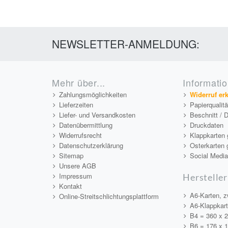
NEWSLETTER-ANMELDUNG:
Mehr über...
Informati
Zahlungsmöglichkeiten
Widerruf er
Lieferzeiten
Papierqualit
Liefer- und Versandkosten
Beschnitt / 
Datenübermittlung
Druckdaten
Widerrufsrecht
Klappkarten 
Datenschutzerklärung
Osterkarten 
Sitemap
Social Medi
Unsere AGB
Impressum
Hersteller
Kontakt
A6-Karten, z
Online-Streitschlichtungsplattform
A6-Klappkar
B4 = 360 x 
B6 = 176 x 