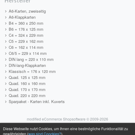
Hersteller
A6-Karten, zweiseitig
A6-Klappkarten
B4 = 360 x 250 mm
B6 = 176 x 125 mm
C4 = 324 x 229 mm
C5 = 229 x 162 mm
C6 = 162 x 114 mm
C6/5 = 229 x 114 mm
DIN lang = 220 x 110 mm
DIN-lang-Klappkarten
Klassisch = 176 x 120 mm
Quad. 125 x 125 mm
Quad. 160 x 160 mm
Quad. 170 x 170 mm
Quad. 220 x 220 mm
Sparpaket - Karten inkl. Kuverts
mod
ified eCommerce Shopsoftware © 2009-2026
Diese Webseite nutzt Cookies, um Ihnen eine bestmögliche Funktionalität zu
gewährleisten (
was sind Coockies?
).