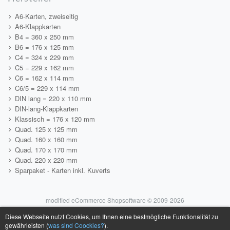
A6-Karten, zweiseitig
A6-Klappkarten
B4 = 360 x 250 mm
B6 = 176 x 125 mm
C4 = 324 x 229 mm
C5 = 229 x 162 mm
C6 = 162 x 114 mm
C6/5 = 229 x 114 mm
DIN lang = 220 x 110 mm
DIN-lang-Klappkarten
Klassisch = 176 x 120 mm
Quad. 125 x 125 mm
Quad. 160 x 160 mm
Quad. 170 x 170 mm
Quad. 220 x 220 mm
Sparpaket - Karten inkl. Kuverts
mod
ified eCommerce Shopsoftware © 2009-2026
Diese Webseite nutzt Cookies, um Ihnen eine bestmögliche Funktionalität zu
gewährleisten (
was sind Coockies?
).