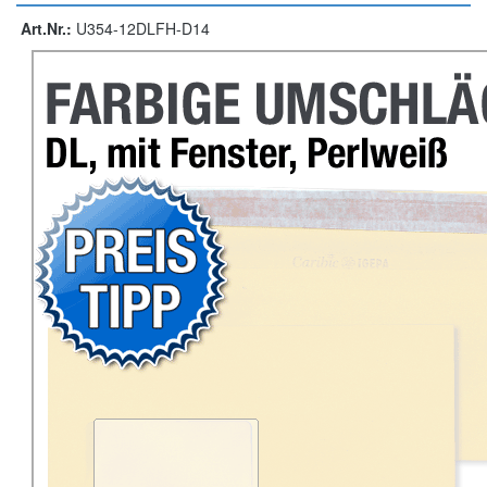
Art.Nr.:
U354-12DLFH-D14