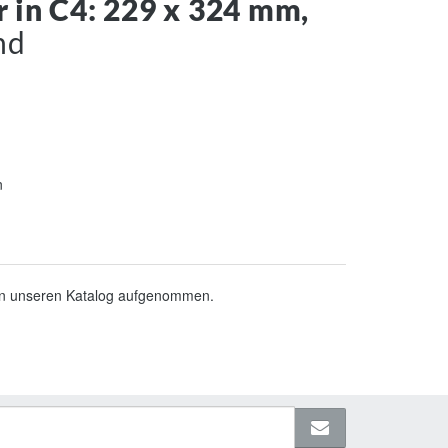
 in C4: 229 x 324 mm,
nd
n
 in unseren Katalog aufgenommen.