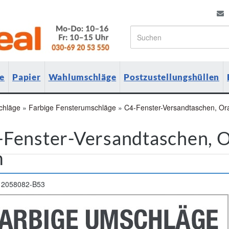
e
Papier
Wahlumschläge
Postzustellungshüllen
chläge
»
Farbige Fensterumschläge
»
C4-Fenster-Versandtaschen, Or
Fenster-Versandtaschen, O
m
2058082-B53