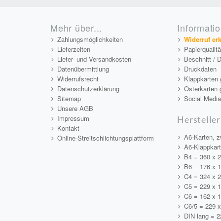
Mehr über...
Informati
Zahlungsmöglichkeiten
Widerruf er
Lieferzeiten
Papierqualit
Liefer- und Versandkosten
Beschnitt / 
Datenübermittlung
Druckdaten
Widerrufsrecht
Klappkarten 
Datenschutzerklärung
Osterkarten 
Sitemap
Social Medi
Unsere AGB
Impressum
Hersteller
Kontakt
A6-Karten, z
Online-Streitschlichtungsplattform
A6-Klappkar
B4 = 360 x 
B6 = 176 x 
C4 = 324 x 
C5 = 229 x 
C6 = 162 x 
C6/5 = 229 
DIN lang = 