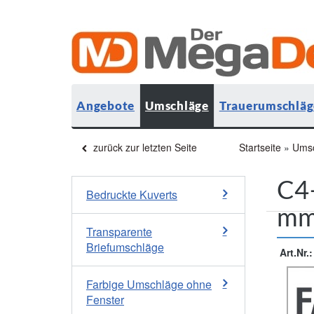
Angebote
Umschläge
Trauerumschläg
zurück zur letzten Seite
Startseite
»
Ums
C4-
Bedruckte Kuverts
m
Transparente
Briefumschläge
Art.Nr.:
Farbige Umschläge ohne
Fenster