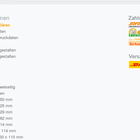
onen
klären
äten
Druckdaten
gestalten
gestalten
a
weiseitig
ten
250 mm
125 mm
229 mm
162 mm
114 mm
x 114 mm
220 x 110 mm