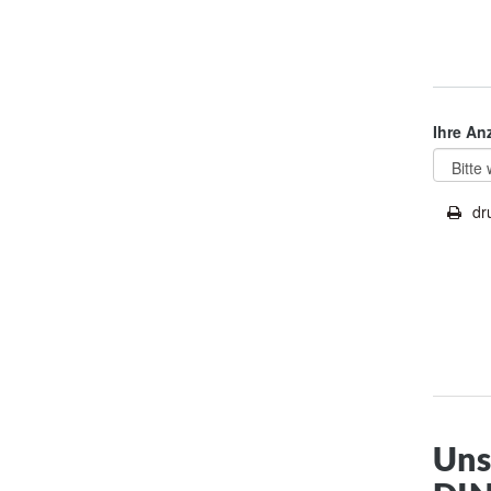
Ihre An
dr
Uns