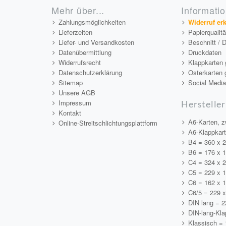
Mehr über...
Informati
Zahlungsmöglichkeiten
Widerruf er
Lieferzeiten
Papierqualit
Liefer- und Versandkosten
Beschnitt / 
Datenübermittlung
Druckdaten
Widerrufsrecht
Klappkarten 
Datenschutzerklärung
Osterkarten 
Sitemap
Social Medi
Unsere AGB
Impressum
Hersteller
Kontakt
A6-Karten, z
Online-Streitschlichtungsplattform
A6-Klappkar
B4 = 360 x 
B6 = 176 x 
C4 = 324 x 
C5 = 229 x 
C6 = 162 x 
C6/5 = 229 
DIN lang = 
DIN-lang-Kla
Klassisch =