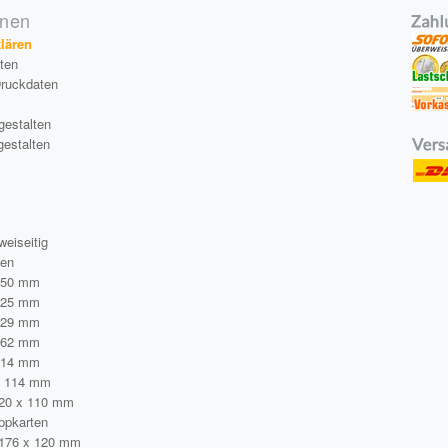
onen
klären
äten
Druckdaten
gestalten
gestalten
a
weiseitig
ten
250 mm
125 mm
229 mm
162 mm
114 mm
x 114 mm
220 x 110 mm
ppkarten
 176 x 120 mm