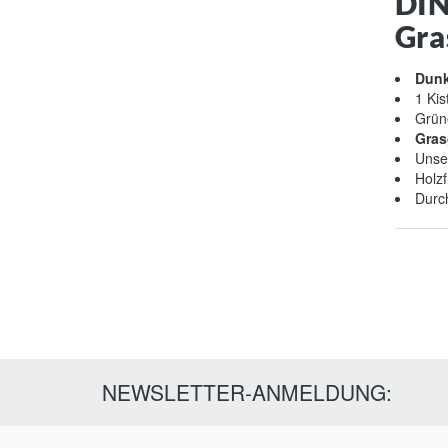
DIN
Gra
Dunk
1 Kis
Grün
Gras
Unse
Holz
Dur
NEWSLETTER-ANMELDUNG: