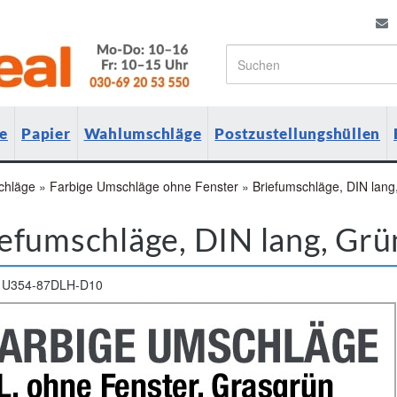
e
Papier
Wahlumschläge
Postzustellungshüllen
chläge
»
Farbige Umschläge ohne Fenster
»
Briefumschläge, DIN lang
efumschläge, DIN lang, Grü
U354-87DLH-D10