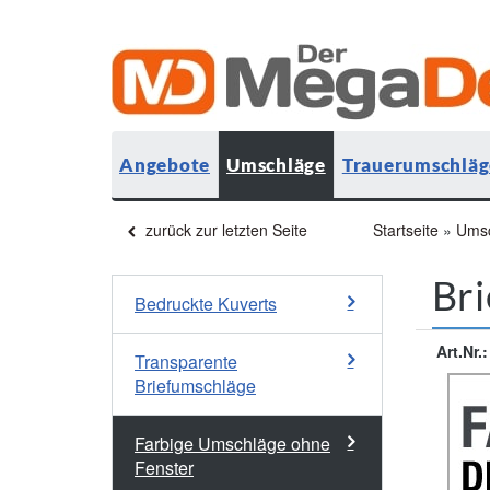
Angebote
Umschläge
Trauerumschläg
zurück zur letzten Seite
Startseite
»
Ums
Bri
Bedruckte Kuverts
Art.Nr.:
Transparente
Briefumschläge
Farbige Umschläge ohne
Fenster