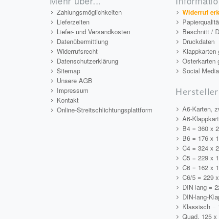
Mehr über...
Informati
Zahlungsmöglichkeiten
Widerruf er
Lieferzeiten
Papierqualit
Liefer- und Versandkosten
Beschnitt / 
Datenübermittlung
Druckdaten
Widerrufsrecht
Klappkarten 
Datenschutzerklärung
Osterkarten 
Sitemap
Social Medi
Unsere AGB
Impressum
Hersteller
Kontakt
A6-Karten, z
Online-Streitschlichtungsplattform
A6-Klappkar
B4 = 360 x 
B6 = 176 x 
C4 = 324 x 
C5 = 229 x 
C6 = 162 x 
C6/5 = 229 
DIN lang = 
DIN-lang-Kla
Klassisch =
Quad. 125 x