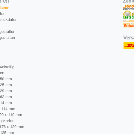
onen
klären
äten
Druckdaten
gestalten
gestalten
a
weiseitig
ten
250 mm
125 mm
229 mm
162 mm
114 mm
x 114 mm
220 x 110 mm
ppkarten
 176 x 120 mm
 125 mm