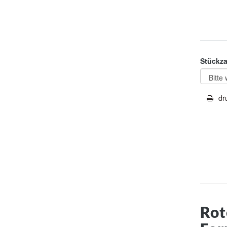
Stückza
dr
Rot