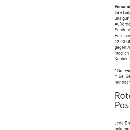
Versan
Ihre
far
uns güns
Außerde
Sendung
Falls ge
12:00 Uh
gegen Au
möglich 
Kontaktf
* Nur we
** Bei B
nur nac
Rot
Pos
Jede Br
ankomme