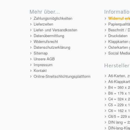
Mehr über...
Informati
Zahlungsmöglichkeiten
Widerruf er
Lieferzeiten
Papierqualit
Liefer- und Versandkosten
Beschnitt / 
Datenübermittlung
Druckdaten
Widerrufsrecht
Klappkarten 
Datenschutzerklärung
Osterkarten 
Sitemap
Social Medi
Unsere AGB
Impressum
Hersteller
Kontakt
A6-Karten, z
Online-Streitschlichtungsplattform
A6-Klappkar
B4 = 360 x 
B6 = 176 x 
C4 = 324 x 
C5 = 229 x 
C6 = 162 x 
C6/5 = 229 
DIN lang = 
DIN-lang-Kla