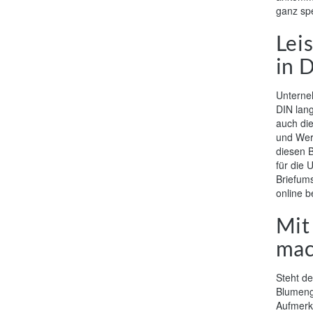
ganz spe
Lei
in 
Unterne
DIN lang
auch die
und Werb
diesen B
für die
Briefums
online b
Mit
ma
Steht de
Blumeng
Aufmerks