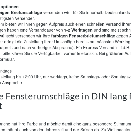
doptionen
bigen Briefumschläge
versenden wir - für Sie innerhalb Deutschlands
tigsten Versender.
m bieten wir Ihnen gegen Aufpreis auch einen schnellen Versand Ihre
en haben eine Versanddauer von
1-2 Werktagen
und sind meist schne
wünscht versenden wir Ihre
farbigen Fensterbriefumschläge
gegen A
r erfolgt die Zustellung Ihrer Umschläge bereits am nächsten Werktag
fpreis und nach vorheriger Absprache). Ein Express-Versand ist i.d.R.
- bitte klären Sie die Verfügbarkeit vorher telefonsich. Bei größeren Auf
ormular.
rktags
estellung bis 12:00 Uhr, nur werktags, keine Samstags- oder Sonntags
h Absprache
e Fensterumschläge in DIN lang 
t
anche hat ihre Farbe und möchte damit eine ganz besondere Stimmu
n, hängt auch von der Jahreszeit und der Saison ab. Zu Weihnachte