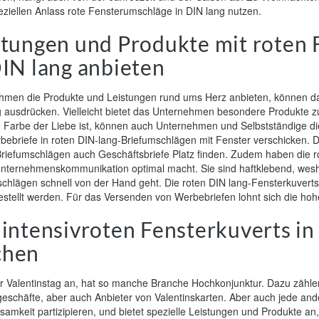
ziellen Anlass rote Fensterumschläge in DIN lang nutzen.
stungen und Produkte mit roten
DIN lang anbieten
hmen die Produkte und Leistungen rund ums Herz anbieten, können das
 ausdrücken. Vielleicht bietet das Unternehmen besondere Produkte z
 Farbe der Liebe ist, können auch Unternehmen und Selbstständige die
ebriefe in roten DIN-lang-Briefumschlägen mit Fenster verschicken. Da
riefumschlägen auch Geschäftsbriefe Platz finden. Zudem haben die ro
 Unternehmenskommunikation optimal macht. Sie sind haftklebend, wes
chlägen schnell von der Hand geht. Die roten DIN lang-Fensterkuverts 
estellt werden. Für das Versenden von Werbebriefen lohnt sich die hoh
 intensivroten Fensterkuverts i
chen
r Valentinstag an, hat so manche Branche Hochkonjunktur. Dazu zähle
eschäfte, aber auch Anbieter von Valentinskarten. Aber auch jede a
amkeit partizipieren, und bietet spezielle Leistungen und Produkte an,