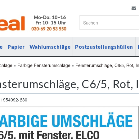
e
Papier
Wahlumschläge
Postzustellungshüllen
chläge
»
Farbige Fensterumschläge
»
Fensterumschläge, C6/5, Rot, In
sterumschläge, C6/5, Rot, 
1954092-B30