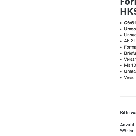
For
HKS
Bitte w
Anzahl
Wählen S