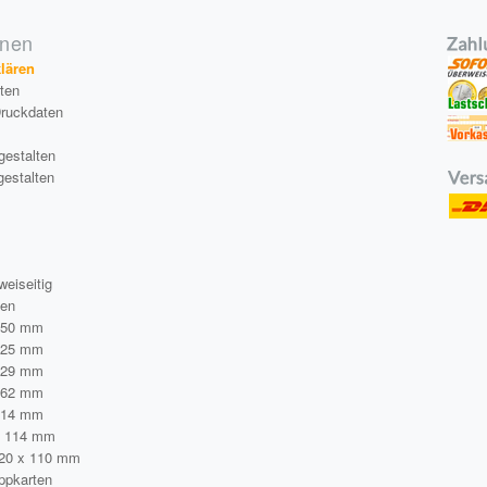
onen
klären
äten
Druckdaten
gestalten
gestalten
a
weiseitig
ten
250 mm
125 mm
229 mm
162 mm
114 mm
x 114 mm
220 x 110 mm
ppkarten