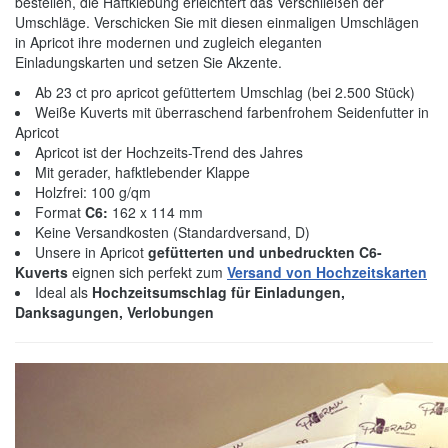
bestellen, die Haftklebung erleichtert das Verschließen der
Umschläge. Verschicken Sie mit diesen einmaligen Umschlägen
in Apricot ihre modernen und zugleich eleganten
Einladungskarten und setzen Sie Akzente.
Ab 23 ct pro apricot gefüttertem Umschlag (bei 2.500 Stück)
Weiße Kuverts mit überraschend farbenfrohem Seidenfutter in
Apricot
Apricot ist der Hochzeits-Trend des Jahres
Mit gerader, hafktlebender Klappe
Holzfrei: 100 g/qm
Format
C6:
162 x 114 mm
Keine Versandkosten (Standardversand, D)
Unsere in Apricot
gefütterten und unbedruckten C6-
Kuverts
eignen sich perfekt zum
Versand von Hochzeitskarten
Ideal als
Hochzeitsumschlag für Einladungen,
Danksagungen, Verlobungen