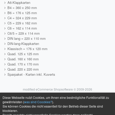
A6-Klappkarten
B4 = 360 x 250 mm
B6 = 176 x 125 mm
C4 = 324 x 229 mm
C5 = 229 x 162 mm
C6 = 162 x 114 mm
C6/5 = 229 x 114 mm
DIN lang = 220 x 110 mm
DIN-lang-Klappkarten
Klassisch = 176 x 120 mm
Quad. 125 x 125 mm
Quad. 160 x 160 mm
Quad. 170 x 170 mm
Quad. 220 x 220 mm
Sparpaket - Karten inkl. Kuverts
mod
ified eCommerce Shopsoftware © 2009-2026
Diese Webseite nutzt Cookies, um Ihnen eine bestmögliche Funktionalität zu
gewährleisten (
was sind Coockies?
).
Sie können Cookies die nicht essentiell für den Betrieb dieser Seite sind
blockieren.
Bereits gesetzte nicht essentielle Cookies werden dann gelöscht.