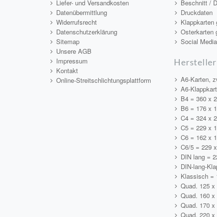
Liefer- und Versandkosten
Beschnitt / 
Datenübermittlung
Druckdaten
Widerrufsrecht
Klappkarten 
Datenschutzerklärung
Osterkarten 
Sitemap
Social Medi
Unsere AGB
Impressum
Hersteller
Kontakt
A6-Karten, z
Online-Streitschlichtungsplattform
A6-Klappkar
B4 = 360 x 
B6 = 176 x 
C4 = 324 x 
C5 = 229 x 
C6 = 162 x 
C6/5 = 229 
DIN lang = 
DIN-lang-Kla
Klassisch =
Quad. 125 x
Quad. 160 x
Quad. 170 x
Quad. 220 x