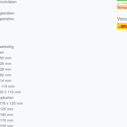
Druckdaten
gestalten
gestalten
a
weiseitig
ten
250 mm
125 mm
229 mm
162 mm
114 mm
x 114 mm
220 x 110 mm
ppkarten
 176 x 120 mm
 125 mm
 160 mm
 170 mm
 220 mm