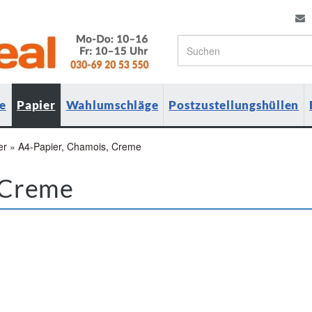
e
Papier
Wahlumschläge
Postzustellungshüllen
er
»
A4-Papier, Chamois, Creme
 Creme